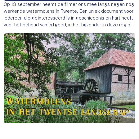
Op 13 september neemt de filmer ons mee langs negen nog
werkende watermolens in Twente. Een uniek document voor
iedereen die geïnteresseerd is in geschiedenis en hart heeft
voor het behoud van erfgoed, in het bijzonder in deze regio.